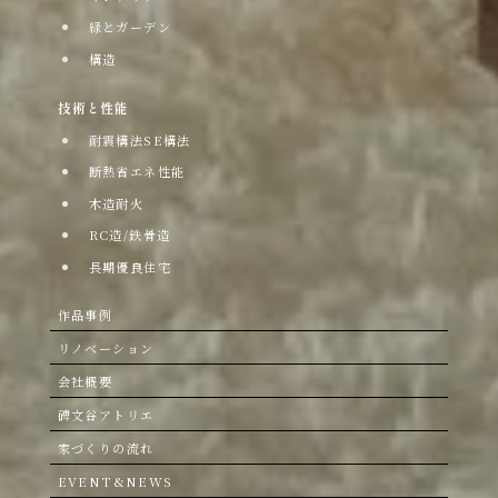
緑とガーデン
構造
技術と性能
耐震構法SE構法
断熱省エネ性能
木造耐火
RC造/鉄骨造
長期優良住宅
作品事例
リノベーション
会社概要
碑文谷アトリエ
家づくりの流れ
EVENT&NEWS