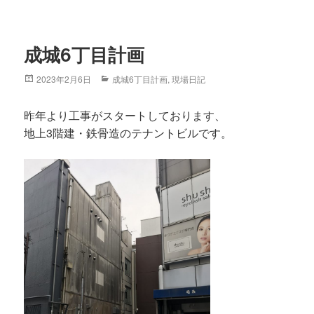
成城6丁目計画
Posted
2023年2月6日
Categories
成城6丁目計画
,
現場日記
on
昨年より工事がスタートしております、
地上3階建・鉄骨造のテナントビルです。