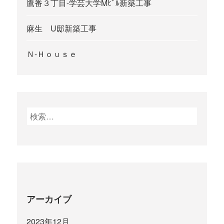
鷹番３丁目-学芸大学Mﾋﾞﾙ新築工事
麻生 U邸新築工事
Ｎ-Ｈｏｕｓｅ
検
索
:
アーカイブ
2023年12月