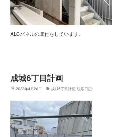
ALCパネルの取付をしています。
成城6丁目計画
Posted
2023年4月26日
Categories
成城6丁目計画
,
現場日記
on