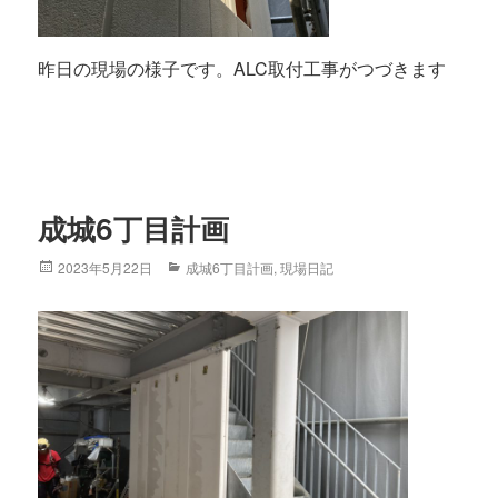
昨日の現場の様子です。ALC取付工事がつづきます
成城6丁目計画
Posted
2023年5月22日
Categories
成城6丁目計画
,
現場日記
on