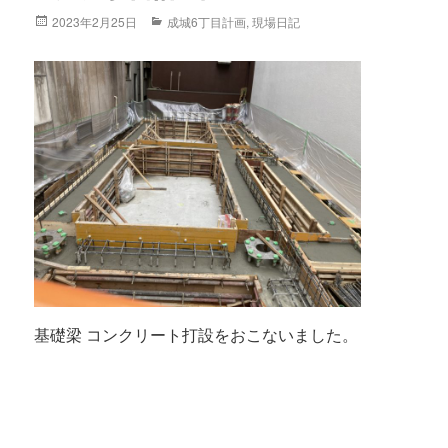
Posted
2023年2月25日
Categories
成城6丁目計画
,
現場日記
on
基礎梁 コンクリート打設をおこないました。