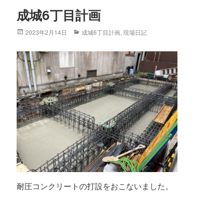
成城6丁目計画
Posted
2023年2月14日
Categories
成城6丁目計画
,
現場日記
on
耐圧コンクリートの打設をおこないました。