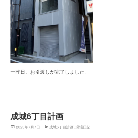
一昨日、お引渡しが完了しました。
成城6丁目計画
Posted
2023年7月7日
Categories
成城6丁目計画
,
現場日記
on