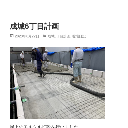
成城6丁目計画
Posted
2023年6月22日
Categories
成城6丁目計画
,
現場日記
on
屋上のモルタル打設を行いました。