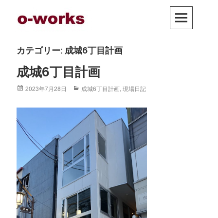
Skip
PRIM
to
MEN
content
カテゴリー: 成城6丁目計画
成城6丁目計画
Posted
2023年7月28日
Categories
成城6丁目計画
,
現場日記
on