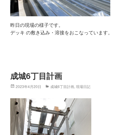
昨日の現場の様子です。
デッキ の敷き込み・溶接をおこなっています。
成城6丁目計画
Posted
2023年4月20日
Categories
成城6丁目計画
,
現場日記
on