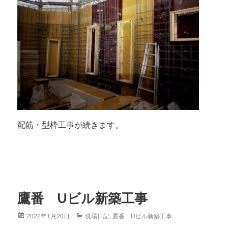
配筋・型枠工事が続きます。
鷹番 Uビル新築工事
Posted
2022年1月20日
Categories
現場日記
,
鷹番 Uビル新築工事
on