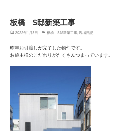
板橋 S邸新築工事
Posted
2022年1月8日
Categories
板橋 S邸新築工事
,
現場日記
on
昨年お引渡しが完了した物件です。
お施主様のこだわりがたくさんつまっています。