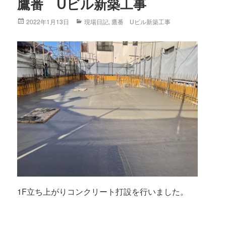
鷹番 Uビル新築工事
Posted
2022年1月13日
Categories
現場日記
,
鷹番 Uビル新築工事
on
1F立ち上がりコンクリート打設を行いました。