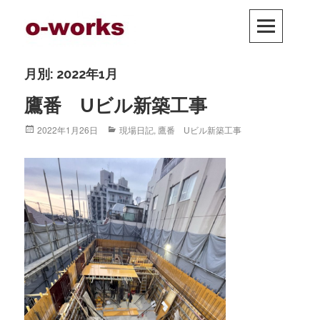
Skip
PRIM
to
MEN
content
月別: 2022年1月
鷹番 Uビル新築工事
Posted
2022年1月26日
Categories
現場日記
,
鷹番 Uビル新築工事
on