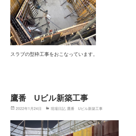
スラブの型枠工事をおこなっています。
鷹番 Uビル新築工事
Posted
2022年1月24日
Categories
現場日記
,
鷹番 Uビル新築工事
on