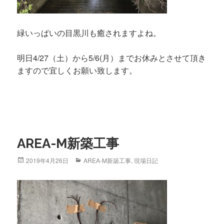
緑いっぱいの目黒川も癒されますよね。
明日4/27（土）から5/6(月）までお休みとさせて頂き
ますので宜しくお願い致します。
AREA-M新築工事
Posted
2019年4月26日
Categories
AREA-M新築工事
,
現場日記
on