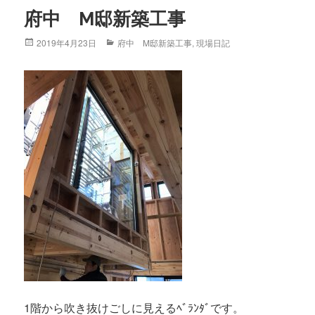
府中 M邸新築工事
Posted
2019年4月23日
Categories
府中 M邸新築工事
,
現場日記
on
1階から吹き抜けごしに見えるﾍﾞﾗﾝﾀﾞです。