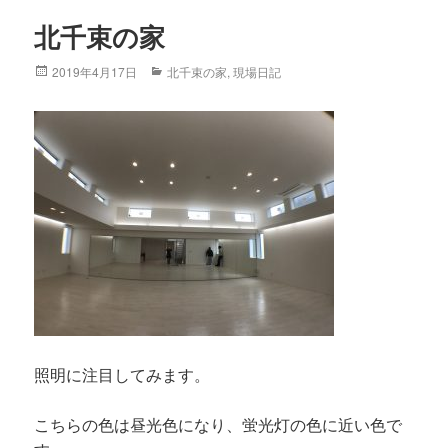
北千束の家
Posted
2019年4月17日
Categories
北千束の家
,
現場日記
on
照明に注目してみます。
こちらの色は昼光色になり、蛍光灯の色に近い色で