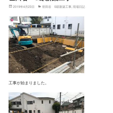
Posted
2019年4月23日
Categories
世田谷 S邸新築工事
,
現場日記
on
工事が始まりました。