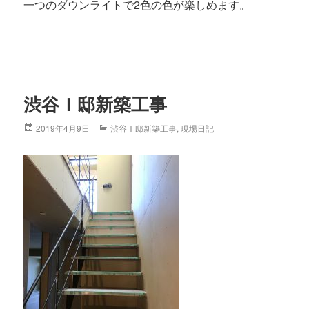
一つのダウンライトで2色の色が楽しめます。
渋谷Ｉ邸新築工事
Posted
2019年4月9日
Categories
渋谷Ｉ邸新築工事
,
現場日記
on