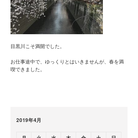
目黒川こそ満開でした。
お仕事途中で、ゆっくりとはいきませんが、春を満
喫できました。
2019年4月
月
火
水
木
金
土
日