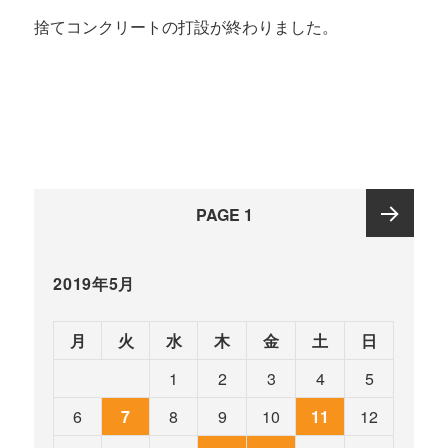
捨てコンクリートの打設が終わりました。
投
PAGE
1
稿
ナ
Next
ビ
2019年5月
ゲ
page
ー
月
火
水
木
金
土
日
シ
1
2
3
4
5
ョ
ン
6
7
8
9
10
11
12