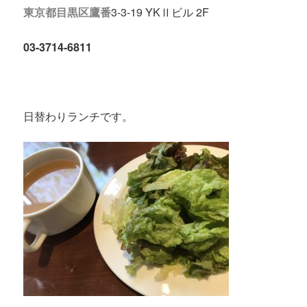
東京都
目黒区
鷹番
3-3-19 YKⅡビル 2F
03-3714-6811
日替わりランチです。