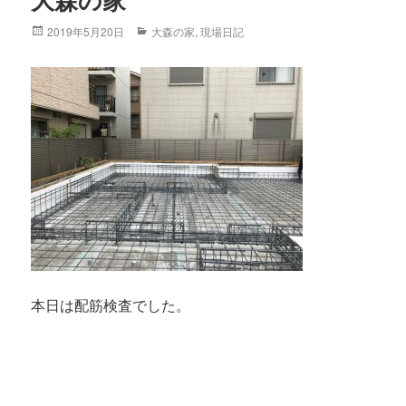
大森の家
Posted
2019年5月20日
Categories
大森の家
,
現場日記
on
本日は配筋検査でした。