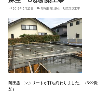
麻生 U邸新築工事
Posted
2019年5月23日
Categories
現場日記
,
麻生 U邸新築工事
on
耐圧盤コンクリートが打ち終わりました。（5/22撮
影）