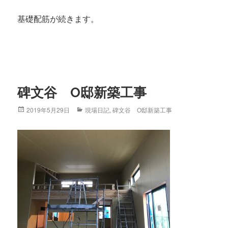
基礎配筋が続きます。
碑文谷 O邸新築工事
Posted
2019年5月29日
Categories
現場日記
,
碑文谷 O邸新築工事
on