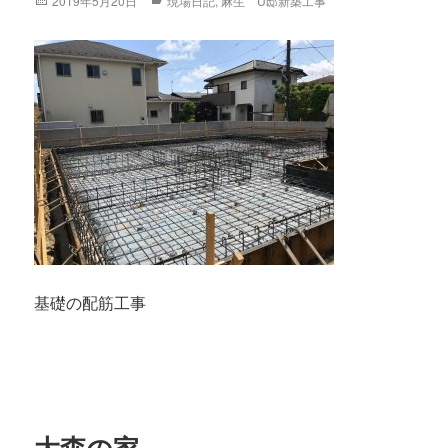
Posted
2019年5月20日
Categories
現場日記
,
麻生 U邸新築工事
on
基礎の配筋工事