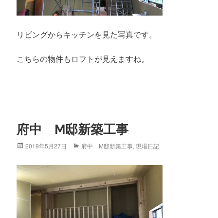
リビングからキッチンを見た写真です。
こちらの物件もロフトが見えますね。
府中 M邸新築工事
Posted
2019年5月27日
Categories
府中 M邸新築工事
,
現場日記
on