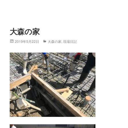
大森の家
Posted
2019年5月22日
Categories
大森の家
,
現場日記
on