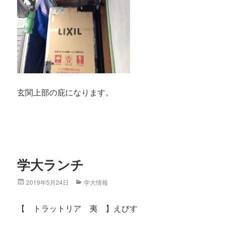
玄関上部の庇になります。
学大ランチ
Posted
2019年5月24日
Categories
学大情報
on
【 トラットリア 夷 】えびす