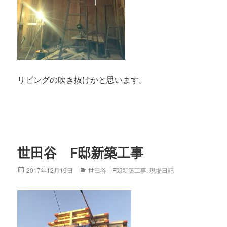
リビングの吹き抜けかと思います。
世田谷 F邸新築工事
Posted
2017年12月19日
Categories
世田谷 F邸新築工事
,
現場日記
on