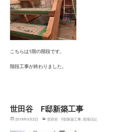
こちらは1階の階段です。
階段工事が終わりました。
世田谷 F邸新築工事
Posted
2018年3月2日
Categories
世田谷 F邸新築工事
,
現場日記
on