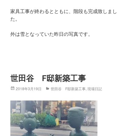
家具工事が終わるとともに、階段も完成致しまし
た。
外は雪となっていた昨日の写真です。
世田谷 F邸新築工事
Posted
2018年3月19日
Categories
世田谷 F邸新築工事
,
現場日記
on