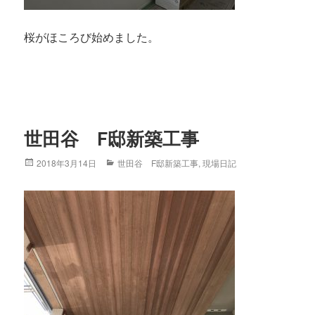
桜がほころび始めました。
世田谷 F邸新築工事
Posted
2018年3月14日
Categories
世田谷 F邸新築工事
,
現場日記
on