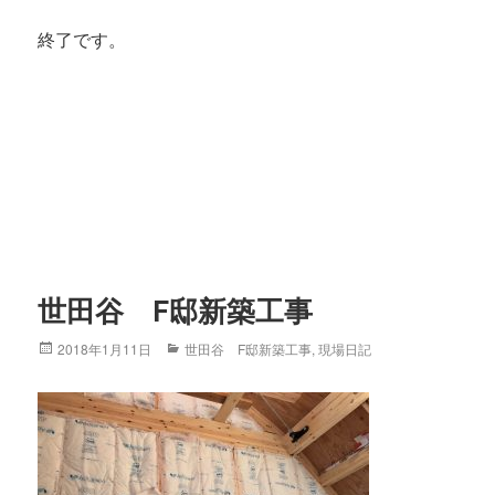
終了です。
世田谷 F邸新築工事
Posted
2018年1月11日
Categories
世田谷 F邸新築工事
,
現場日記
on