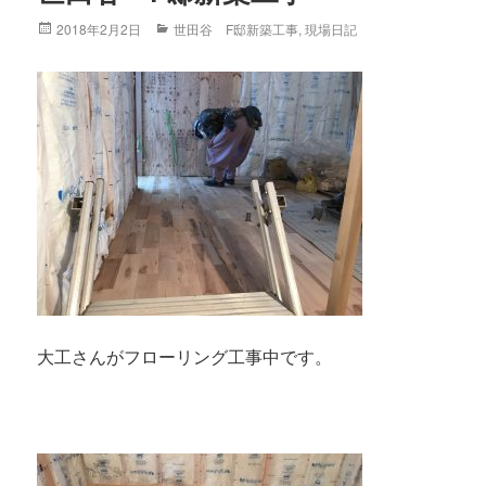
Posted
2018年2月2日
Categories
世田谷 F邸新築工事
,
現場日記
on
大工さんがフローリング工事中です。