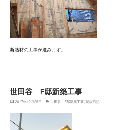
断熱材の工事が進みます。
世田谷 F邸新築工事
Posted
2017年12月26日
Categories
世田谷 F邸新築工事
,
現場日記
on