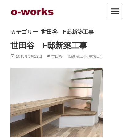
Skip
PRIM
to
MEN
content
カテゴリー: 世田谷 F邸新築工事
世田谷 F邸新築工事
Posted
2018年3月22日
Categories
世田谷 F邸新築工事
,
現場日記
on