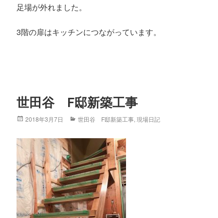
足場が外れました。
3階の扉はキッチンにつながっています。
世田谷 F邸新築工事
Posted
2018年3月7日
Categories
世田谷 F邸新築工事
,
現場日記
on