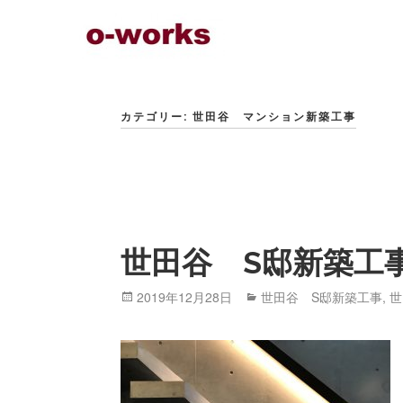
Skip
to
content
カテゴリー: 世田谷 マンション新築工事
世田谷 S邸新築工
Posted
2019年12月28日
Categories
世田谷 S邸新築工事
,
世
on