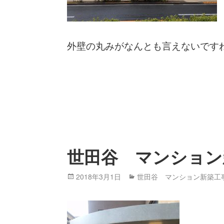
外壁の丸みがなんとも言えないです
世田谷 マンション
Posted
2018年3月1日
Categories
世田谷 マンション新築工
on