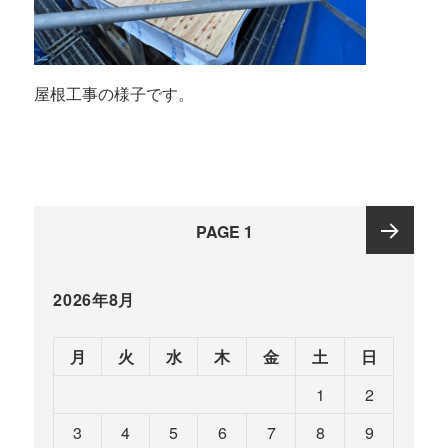
屋根工事の様子です。
投
PAGE
1
稿
ナ
Next
ビ
2026年8月
ゲ
page
ー
月
火
水
木
金
土
日
シ
1
2
ョ
ン
3
4
5
6
7
8
9