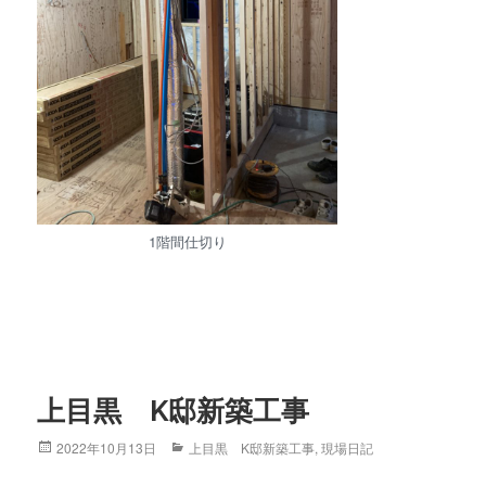
1階間仕切り
上目黒 K邸新築工事
Posted
2022年10月13日
Categories
上目黒 K邸新築工事
,
現場日記
on