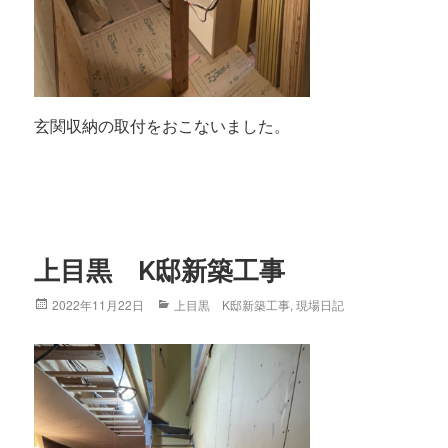
玄関収納の取付をおこないました。
上目黒 K邸新築工事
Posted
2022年11月22日
Categories
上目黒 K邸新築工事
,
現場日記
on