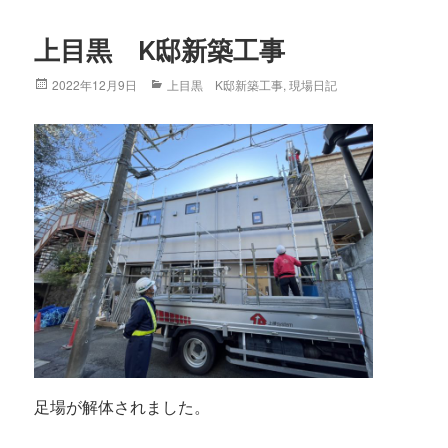
上目黒 K邸新築工事
Posted
2022年12月9日
Categories
上目黒 K邸新築工事
,
現場日記
on
足場が解体されました。