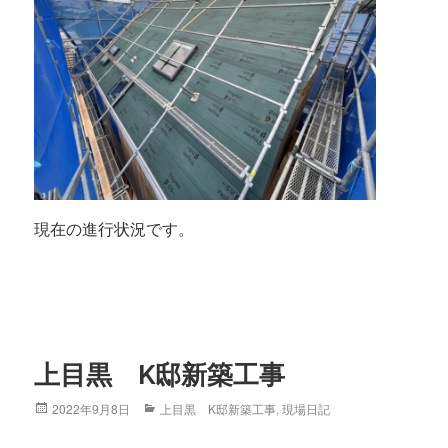
現在の進行状況です。
上目黒 K邸新築工事
Posted
2022年9月8日
Categories
上目黒 K邸新築工事
,
現場日記
on