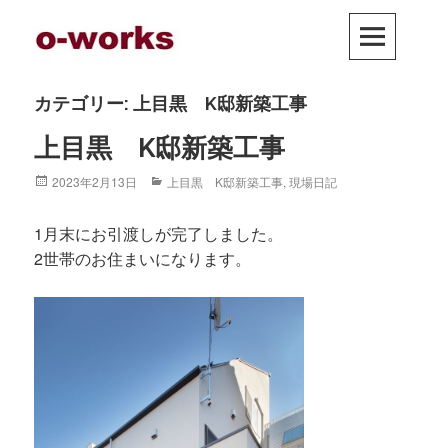
Skip
PRIM
to
MEN
content
カテゴリー: 上目黒 K邸新築工事
上目黒 K邸新築工事
Posted
2023年2月13日
Categories
上目黒 K邸新築工事
,
現場日記
on
1月末にお引渡しが完了しました。
2世帯のお住まいになります。