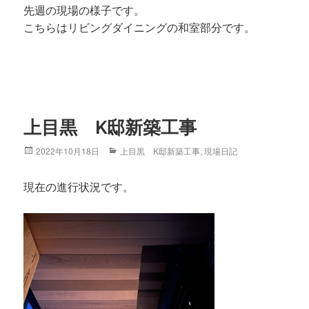
先週の現場の様子です。
こちらはリビングダイニングの和室部分です。
上目黒 K邸新築工事
Posted
2022年10月18日
Categories
上目黒 K邸新築工事
,
現場日記
on
現在の進行状況です。