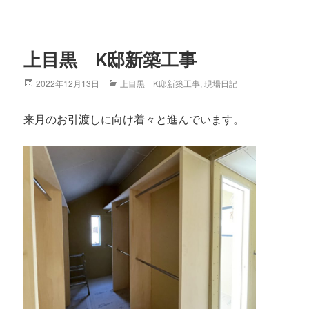
上目黒 K邸新築工事
Posted
2022年12月13日
Categories
上目黒 K邸新築工事
,
現場日記
on
来月のお引渡しに向け着々と進んでいます。