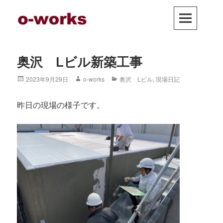
Skip
PRIM
to
MEN
content
奥沢 Lビル新築工事
Posted
2023年9月29日
Author
o-works
Categories
奥沢 Lビル
,
現場日記
on
昨日の現場の様子です。