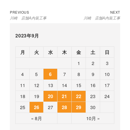
Previous
Next
投
PREVIOUS
NEXT
川崎 店舗A内装工事
川崎 店舗A内装工事
post:
post:
稿
ナ
ビ
2023年9月
ゲ
ー
月
火
水
木
金
土
日
シ
ョ
1
2
3
ン
4
5
6
7
8
9
10
11
12
13
14
15
16
17
18
19
20
21
22
23
24
25
26
27
28
29
30
« 8月
10月 »