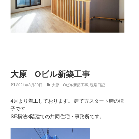
大原 Oビル新築工事
Posted
2021年8月30日
Categories
大原 Oビル新築工事
,
現場日記
on
4月より着工しております。 建て方スタート時の様
子です。
SE構法3階建ての共同住宅・事務所です。