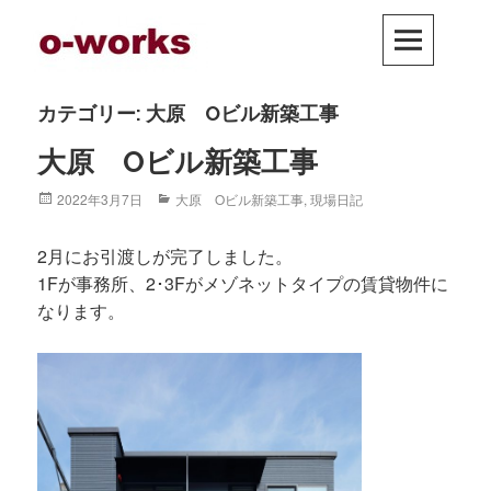
Skip
PRIM
to
MEN
content
カテゴリー: 大原 Oビル新築工事
大原 Oビル新築工事
Posted
2022年3月7日
Categories
大原 Oビル新築工事
,
現場日記
on
2月にお引渡しが完了しました。
1Fが事務所、2･3Fがメゾネットタイプの賃貸物件に
なります。