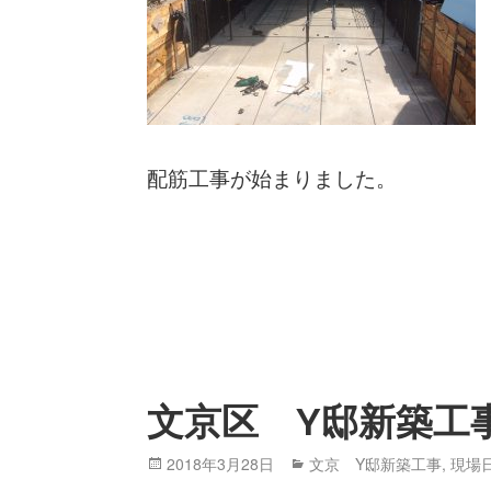
配筋工事が始まりました。
文京区 Y邸新築工
Posted
2018年3月28日
Categories
文京 Y邸新築工事
,
現場
on