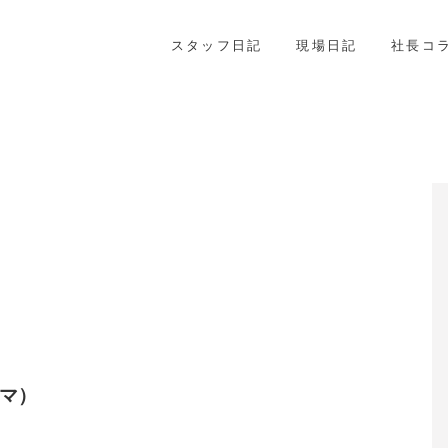
スタッフ日記
現場日記
社長コ
プラマ）