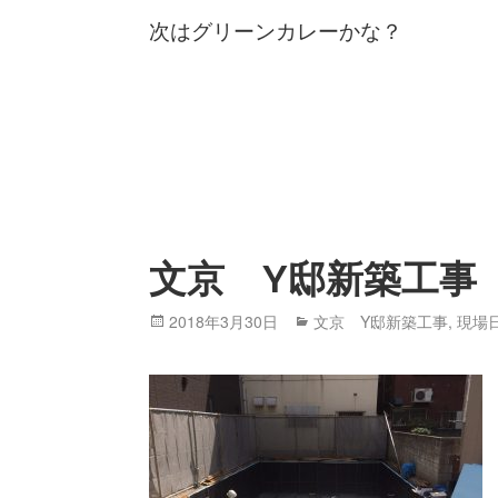
次はグリーンカレーかな？
文京 Y邸新築工事
Posted
2018年3月30日
Categories
文京 Y邸新築工事
,
現場
on