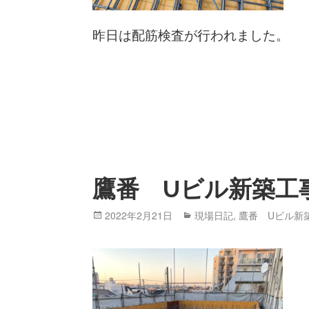
昨日は配筋検査が行われました。
鷹番 Uビル新築工
Posted
2022年2月21日
Categories
現場日記
,
鷹番 Uビル新
on