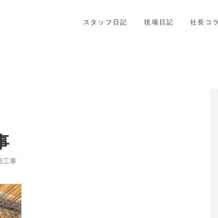
スタッフ日記
現場日記
社長コ
事
築工事