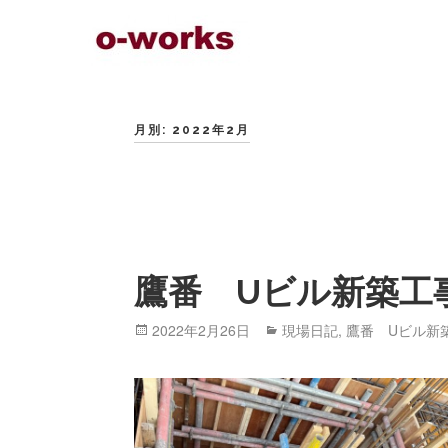
Skip
to
content
月別: 2022年2月
鷹番 Uビル新築工
Posted
2022年2月26日
Categories
現場日記
,
鷹番 Uビル新
on