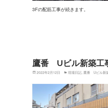
3Fの配筋工事が続きます。
鷹番 Uビル新築工
Posted
2022年2月12日
Categories
現場日記
,
鷹番 Uビル新
on