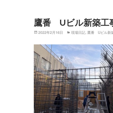
鷹番 Uビル新築工
Posted
2022年2月16日
Categories
現場日記
,
鷹番 Uビル新
on