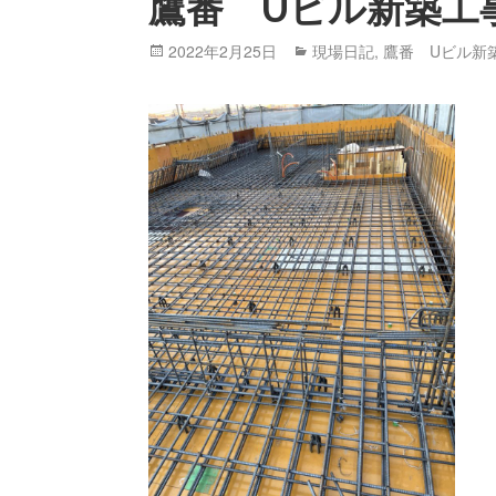
鷹番 Uビル新築工
Posted
2022年2月25日
Categories
現場日記
,
鷹番 Uビル新
on