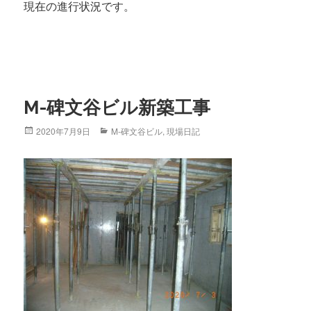
現在の進行状況です。
M-碑文谷ビル新築工事
Posted
2020年7月9日
Categories
M-碑文谷ビル
,
現場日記
on