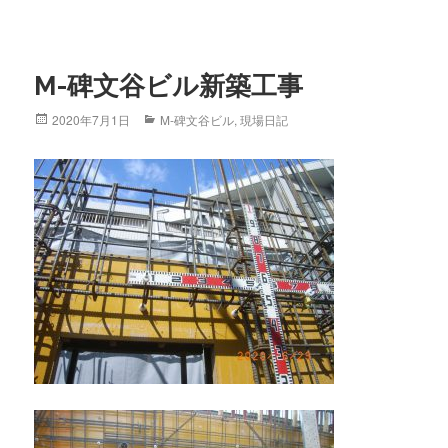
M-碑文谷ビル新築工事
Posted
2020年7月1日
Categories
M-碑文谷ビル
,
現場日記
on