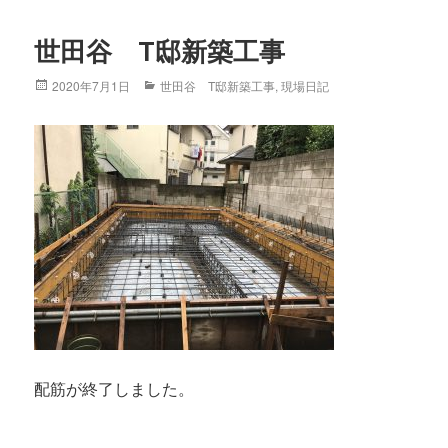
世田谷 T邸新築工事
Posted
2020年7月1日
Categories
世田谷 T邸新築工事
,
現場日記
on
配筋が終了しました。