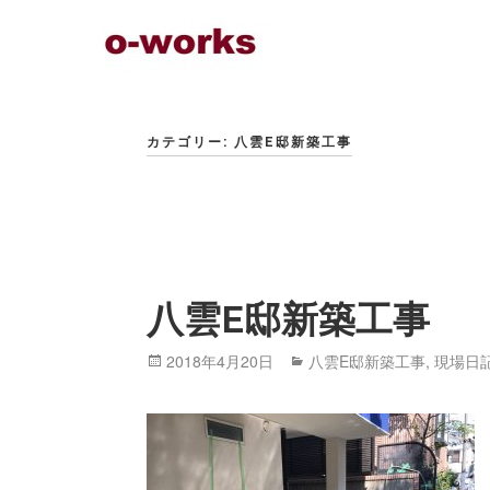
Skip
to
content
カテゴリー: 八雲E邸新築工事
八雲E邸新築工事
Posted
2018年4月20日
Categories
八雲E邸新築工事
,
現場日
on