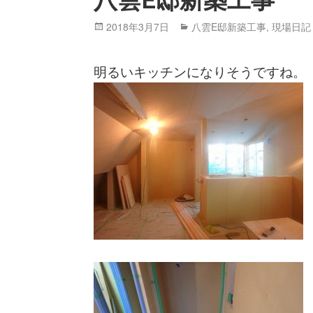
八雲E邸新築工事
Posted
2018年3月7日
Categories
八雲E邸新築工事
,
現場日記
on
明るいキッチンになりそうですね。