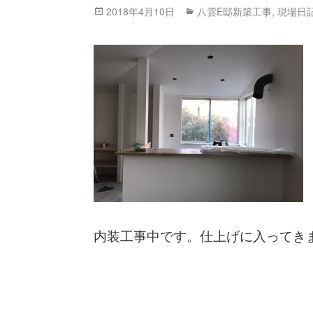
Posted
2018年4月10日
Categories
八雲E邸新築工事
,
現場日
on
内装工事中です。仕上げに入ってき