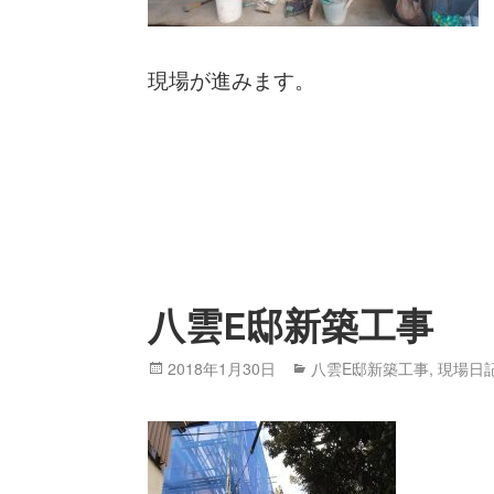
現場が進みます。
八雲E邸新築工事
Posted
2018年1月30日
Categories
八雲E邸新築工事
,
現場日
on