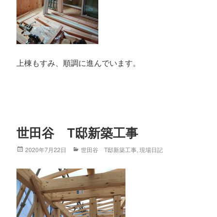
上棟もすみ、順調に進んでいます。
世田谷 T邸新築工事
Posted
2020年7月22日
Categories
世田谷 T邸新築工事
,
現場日記
on