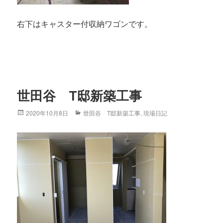
右下はキャスター付収納ワゴンです。
世田谷 T邸新築工事
Posted
2020年10月8日
Categories
世田谷 T邸新築工事
,
現場日記
on