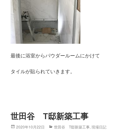
最後に浴室からパウダールームにかけて
タイルが貼られていきます。
世田谷 T邸新築工事
Posted
2020年10月22日
Categories
世田谷 T邸新築工事
,
現場日記
on