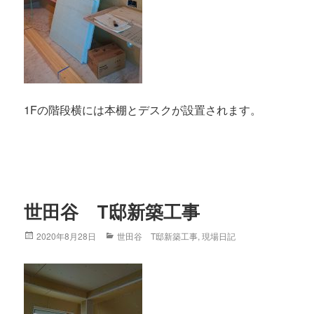
1Fの階段横には本棚とデスクが設置されます。
世田谷 T邸新築工事
Posted
2020年8月28日
Categories
世田谷 T邸新築工事
,
現場日記
on