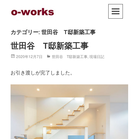
Skip
PRIM
to
MEN
content
カテゴリー: 世田谷 T邸新築工事
世田谷 T邸新築工事
Posted
2020年12月7日
Categories
世田谷 T邸新築工事
,
現場日記
on
お引き渡しが完了しました。