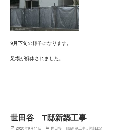
9月下旬の様子になります。
足場が解体されました。
世田谷 T邸新築工事
Posted
2020年9月11日
Categories
世田谷 T邸新築工事
,
現場日記
on