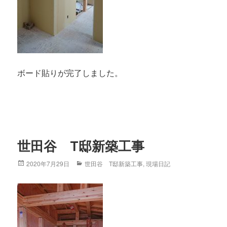
ボード貼りが完了しました。
世田谷 T邸新築工事
Posted
2020年7月29日
Categories
世田谷 T邸新築工事
,
現場日記
on