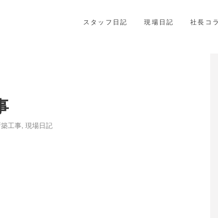
スタッフ日記
現場日記
社長コ
事
新築工事
,
現場日記