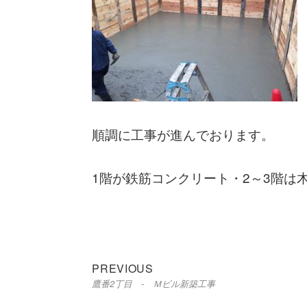
順調に工事が進んでおります。
1階が鉄筋コンクリート・2～3階は
Previous
投
PREVIOUS
鷹番2丁目 - Ｍビル新築工事
post:
稿