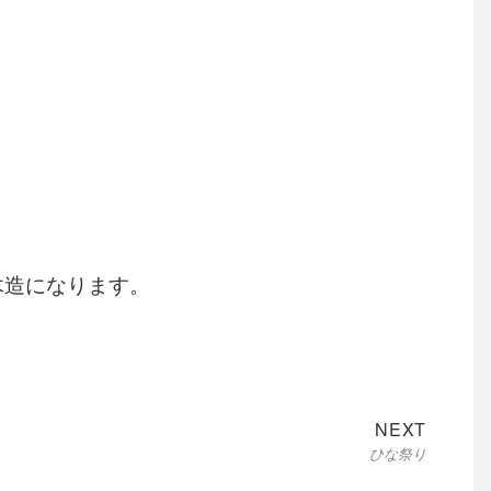
木造になります。
Next
NEXT
ひな祭り
post: